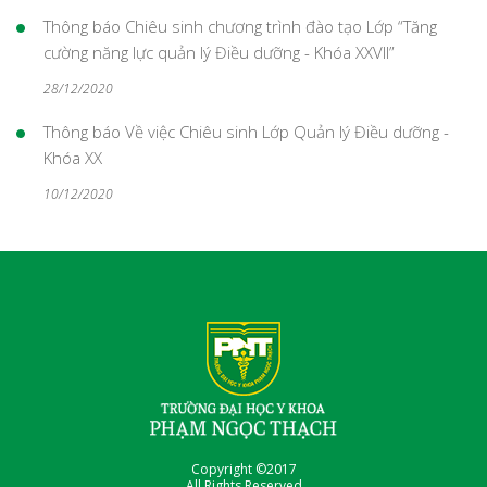
Thông báo Chiêu sinh chương trình đào tạo Lớp “Tăng
cường năng lực quản lý Điều dưỡng - Khóa XXVII”
28/12/2020
Thông báo Về việc Chiêu sinh Lớp Quản lý Điều dưỡng -
Khóa XX
10/12/2020
Copyright ©2017
All Rights Reserved